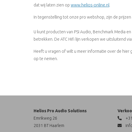
dat wij laten zien op
www.helios-online.nl
.
In tegenstelling tot onze pro webshop, zijn de prijzen 
U kunt producten van PSI Audio, Benchmark Media en 
betrekken. De ATC Hifi lijn verkopen we uitsluitend v
Heeft u vragen of wilt u meer informatie over de hie
op te nemen.
Helios Pro Audio Solutions
Verkoo
Emrikweg 26
+31
2031 BT Haarlem
inf