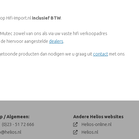
op Hifi-Import.nl
inclusief BTW
.
Mutec zowel van ons als via uw vaste hifi verkoopadres
ia de hiervoor aangestelde
dealers
.
r getoonde producten dan nodigen we u graag uit
contact
met ons
p / Algemeen:
Andere Helios websites
 (0)23 - 51 72 666
Helios-online.nl
o@helios.nl
Helios.nl