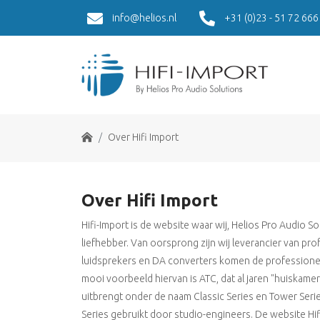
info@helios.nl
+31 (0)23 - 51 72 666
Home
Over Hifi Import
Over Hifi Import
Hifi-Import is de website waar wij, Helios Pro Audio So
liefhebber. Van oorsprong zijn wij leverancier van pr
luidsprekers en DA converters komen de professionel
mooi voorbeeld hiervan is ATC, dat al jaren "huiskam
uitbrengt onder de naam Classic Series en Tower Seri
Series gebruikt door studio-engineers. De website Hif