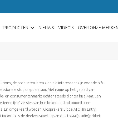
PRODUCTEN
NIEUWS
VIDEO'S
OVER ONZE MERKE
lutions, de producten laten zien die interessant zijn voor de hifi-
ofessionele studio apparatuur. Met name op het gebied van
e- en consumentenmarkt echter steeds dichter bij elkaar. Een
ervriendelijke" versies van hun bekende studiomonitoren
es. En omgekeerd worden luidsprekers uit de ATC Hifi Entry
i-Import.nl is de deelverzameling van ons totaal(studio)pakket